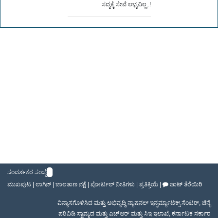
ಸದ್ಯಕ್ಕೆ ಸೇವೆ ಲಭ್ಯವಿಲ್ಲ..!
ಸಂದರ್ಶಕರ ಸಂಖ್ಯೆ
ಮುಖಪುಟ
|
ಲಾಗಿನ್
|
ಜಾಲತಾಣ ನಕ್ಷೆ
|
ಪೋರ್ಟಲ್ ನೀತಿಗಳು
|
ಪ್ರತಿಕ್ರಿಯೆ
|
ಚಾಟ್ ತೆರೆಯಿರಿ
ವಿನ್ಯಾಸಗೊಳಿಸಿದ ಮತ್ತು ಅಭಿವೃದ್ಧಿ
ನ್ಯಾಷನಲ್ ಇನ್ಫರ್ಮ್ಯಾಟಿಕ್ಸ್ ಸೆಂಟರ್
,
ಚೆನೈ
ಪರಿವಿಡಿ ಸ್ವಾಮ್ಯದ ಮತ್ತು ಎಚ್ಆರ್ ಮತ್ತು ಸಿಇ ಇಲಾಖೆ
,
ಕರ್ನಾಟಕ ಸರ್ಕಾರ