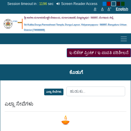
Session timeout in :
1196
sec
Screen Reader Access
-
+
A
A
A
English
ಶ್ರೀ ಕಾಳಿಕಾ ದುರ್ಗಾಪರಮೇಶ್ವರಿ ದೇವಾಲಯ, ದುರ್ಗಾಬಡಾವಣೆ, ವಿದ್ಯಾರಣ್ಯಪುರ - 560097, ಬೆಂಗಳೂರು
ಜಿಲ್ಲೆ
.
Sri Kalika Durga Parmeshwari Temple, Durga Layout, Vidyaranyapura - 560097, Bengaluru Urban
District [TM000009]
ಇ-ಟಿಕೆಟ್ ಪ್ರಿಂಟ್ / ಇ-ಪಾವತಿ ಪರಿಶೀಲನೆ
ಕೊಡುಗೆ
ಎಲ್ಲಾ ಸೇವೆಗಳು
ಎಲ್ಲಾ ಸೇವೆಗಳು