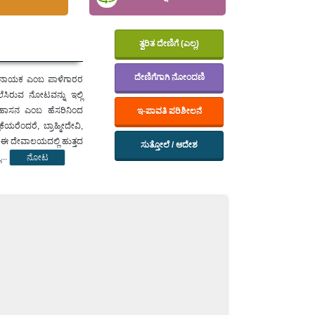
ತ್ವರಿತ ದೇಣಿಗೆ (ಎಲ್ಲ)
ದೇಣಿಗೆಗಾಗಿ ನೋಂದಣಿ
ಜೀವನಾಯಕ ಎಂಬ ಪಾಳೆಗಾರರ
ೆಸಿರುವ ನೋಟವನ್ನು ಇಲ್ಲಿ
ಿ ಹಾಸನ ಎಂಬ ಹೆಸರಿನಿಂದ
ಇ-ಪಾವತಿ ಪರಿಶೀಲನೆ
ಯರೆಂದರೆ, ಬ್ರಾಹ್ಮೀದೇವಿ,
ರು ಈ ದೇವಾಲಯದಲ್ಲಿ ಹುತ್ತದ
ಸುತ್ತೋಲೆ / ಆದೇಶ
...
ನೋಟ