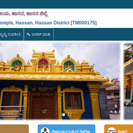
ವಾಲಯ, ಹಾಸನ, ಹಾಸನ
ಜಿಲ್ಲೆ
.
mple, Hassan, Hassan District [TM000175]
್ಮನ್ನು ಸಂಪರ್ಕಿಸಿ
ಲಾಗಿನ್ ಮಾಡಿ
ದೇವಾಲಯದ ಬುಕಿಂಗ್ ಸೇವೆಗಳು
ಕೊಡುಗೆ