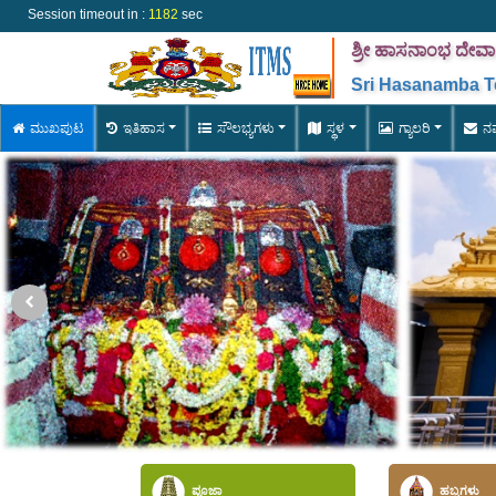
Session timeout in :
1181
sec
ಶ್ರೀ ಹಾಸನಾಂಭ ದೇ
Sri Hasanamba Te
ಮುಖಪುಟ
ಇತಿಹಾಸ
ಸೌಲಭ್ಯಗಳು
ಸ್ಥಳ
ಗ್ಯಾಲರಿ
ನಮ
ಪೂಜಾ
ಹಬ್ಬಗಳು