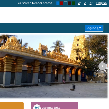
-
+
Screen Reader Access
A
A
A
English
ಎಫ್ಎಕ್ಯೂ
360 ಪದವಿ ವೀಕ್ಷಿಸಿ