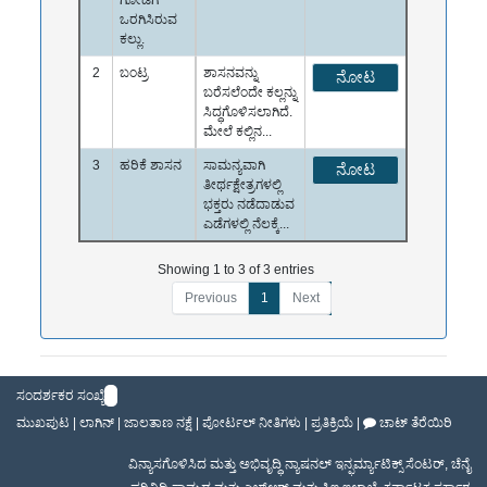
ಗೋಡೆಗೆ
ಒರಗಿಸಿರುವ
ಕಲ್ಲು.
2
ಬಂಟ್ರ
ಶಾಸನವನ್ನು
ನೋಟ
ಬರೆಸಲೆಂದೇ ಕಲ್ಲನ್ನು
ಸಿದ್ಧಗೊಳಿಸಲಾಗಿದೆ.
ಮೇಲೆ ಕಲ್ಲಿನ...
3
ಹರಿಕೆ ಶಾಸನ
ಸಾಮನ್ಯವಾಗಿ
ನೋಟ
ತೀರ್ಥಕ್ಷೇತ್ರಗಳಲ್ಲಿ
ಭಕ್ತರು ನಡೆದಾಡುವ
ಎಡೆಗಳಲ್ಲಿ ನೆಲಕ್ಕೆ...
Showing 1 to 3 of 3 entries
Previous
1
Next
ಸಂದರ್ಶಕರ ಸಂಖ್ಯೆ
ಮುಖಪುಟ
|
ಲಾಗಿನ್
|
ಜಾಲತಾಣ ನಕ್ಷೆ
|
ಪೋರ್ಟಲ್ ನೀತಿಗಳು
|
ಪ್ರತಿಕ್ರಿಯೆ
|
ಚಾಟ್ ತೆರೆಯಿರಿ
ವಿನ್ಯಾಸಗೊಳಿಸಿದ ಮತ್ತು ಅಭಿವೃದ್ಧಿ
ನ್ಯಾಷನಲ್ ಇನ್ಫರ್ಮ್ಯಾಟಿಕ್ಸ್ ಸೆಂಟರ್
,
ಚೆನೈ