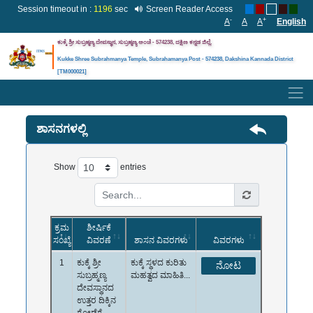
Session timeout in :
1196
sec
Screen Reader Access
-
+
A
A
A
English
ಕುಕ್ಕೆ ಶ್ರೀ ಸುಬ್ರಹ್ಮಣ್ಯ ದೇವಸ್ಥಾನ, ಸುಬ್ರಹ್ಮಣ್ಯ ಅಂಚೆ - 574238, ದಕ್ಷಿಣ ಕನ್ನಡ
ಜಿಲ್ಲೆ
.
Kukke Shree Subrahmanya Temple, Subrahamanya Post - 574238, Dakshina Kannada District
[TM000021]
ಶಾಸನಗಳಲ್ಲಿ
Show
entries
ಕ್ರಮ
ಶೀರ್ಷಿಕೆ
ಸಂಖ್ಯೆ
ವಿವರಣೆ
ಶಾಸನ ವಿವರಗಳು
ವಿವರಗಳು
1
ಕುಕ್ಕೆ ಶ್ರೀ
ಕುಕ್ಕೆ ಸ್ಥಳದ ಕುರಿತು
ನೋಟ
ಸುಬ್ರಹ್ಮಣ್ಯ
ಮಹತ್ವದ ಮಾಹಿತಿ...
ದೇವಸ್ಥಾನದ
ಉತ್ತರ ದಿಕ್ಕಿನ