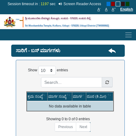
Session timeout in :
1197
sec
Screen Reader Access
-
+
A
A
A
English
ಶ್ರೀ ಮೂಕಾಂಬಿಕಾ ದೇವಸ್ಥಾನ, ಕೊಲ್ಲೂರು, ಉಡುಪಿ - 576220, ಉಡುಪಿ
ಜಿಲ್ಲೆ
.
Sri Mookambika Temple, Kolluru, Udupi - 576220, Udupi District [TM000062]
ಸಾರಿಗೆ - ಬಸ್ ಮಾರ್ಗಗಳು
Show
entries
ಕ್ರಮ ಸಂಖ್ಯೆ
ಮಾರ್ಗ ಸಂಖ್ಯೆ
ಮಾರ್ಗ
ದೂರ (ಕಿ.ಮೀ)
No data available in table
Showing 0 to 0 of 0 entries
Previous
Next