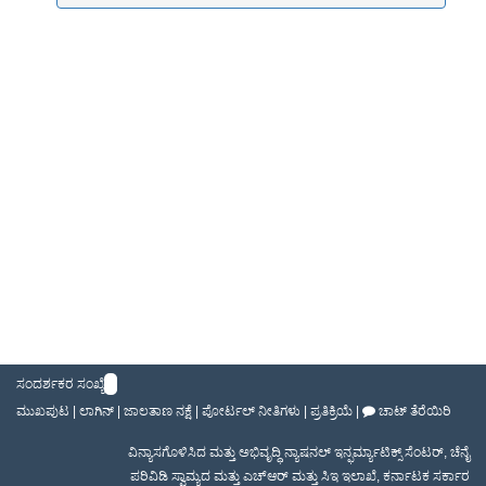
ಸಂದರ್ಶಕರ ಸಂಖ್ಯೆ
ಮುಖಪುಟ
|
ಲಾಗಿನ್
|
ಜಾಲತಾಣ ನಕ್ಷೆ
|
ಪೋರ್ಟಲ್ ನೀತಿಗಳು
|
ಪ್ರತಿಕ್ರಿಯೆ
|
ಚಾಟ್ ತೆರೆಯಿರಿ
ವಿನ್ಯಾಸಗೊಳಿಸಿದ ಮತ್ತು ಅಭಿವೃದ್ಧಿ
ನ್ಯಾಷನಲ್ ಇನ್ಫರ್ಮ್ಯಾಟಿಕ್ಸ್ ಸೆಂಟರ್
,
ಚೆನೈ
ಪರಿವಿಡಿ ಸ್ವಾಮ್ಯದ ಮತ್ತು ಎಚ್ಆರ್ ಮತ್ತು ಸಿಇ ಇಲಾಖೆ
,
ಕರ್ನಾಟಕ ಸರ್ಕಾರ