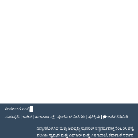
ಸಂದರ್ಶಕರ ಸಂಖ್ಯೆ
ಮುಖಪುಟ
|
ಲಾಗಿನ್
|
ಜಾಲತಾಣ ನಕ್ಷೆ
|
ಪೋರ್ಟಲ್ ನೀತಿಗಳು
|
ಪ್ರತಿಕ್ರಿಯೆ
|
ಚಾಟ್ ತೆರೆಯಿರಿ
ವಿನ್ಯಾಸಗೊಳಿಸಿದ ಮತ್ತು ಅಭಿವೃದ್ಧಿ
ನ್ಯಾಷನಲ್ ಇನ್ಫರ್ಮ್ಯಾಟಿಕ್ಸ್ ಸೆಂಟರ್
,
ಚೆನೈ
ಪರಿವಿಡಿ ಸ್ವಾಮ್ಯದ ಮತ್ತು ಎಚ್ಆರ್ ಮತ್ತು ಸಿಇ ಇಲಾಖೆ
,
ಕರ್ನಾಟಕ ಸರ್ಕಾರ