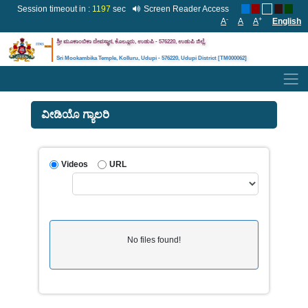
Session timeout in :
1196
sec
Screen Reader Access
-
+
A
A
A
English
ಶ್ರೀ ಮೂಕಾಂಬಿಕಾ ದೇವಸ್ಥಾನ, ಕೊಲ್ಲೂರು, ಉಡುಪಿ - 576220, ಉಡುಪಿ
ಜಿಲ್ಲೆ
.
Sri Mookambika Temple, Kolluru, Udupi - 576220, Udupi District [TM000062]
ವೀಡಿಯೊ ಗ್ಯಾಲರಿ
Videos
URL
No files found!