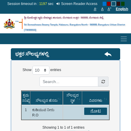
Session timeout in :
1196
sec
Screen Reader Access
-
+
A
A
A
English
ಶ್ರೀ ಸೋಮೇಶ್ವರ ಸ್ವಾಮಿ ದೇವಸ್ಥಾನ, ಹಲಸೂರು, ಬೆಂಗಳೂರು ಉತ್ತರ - 560008, ಬೆಂಗಳೂರು
ಜಿಲ್ಲೆ
.
Sri Someshwara Swamy Temple, Halasuru, Bangalore North - 560008, Bengaluru Urban District
[TM000015]
ಭಕ್ತರ ಸೌಲಭ್ಯಗಳಲ್ಲಿ
Show
entries
ಕ್ರಮ
ಸೌಲಭ್ಯದ
ಸಂಖ್ಯೆ
ಸೌಲಭ್ಯದ ಹೆಸರು
ಸ್ಥಳ
ವಿವರಗಳು
1
ಕುಡಿಯುವ ನೀರು
ನೋಟ
R.O
Showing 1 to 1 of 1 entries