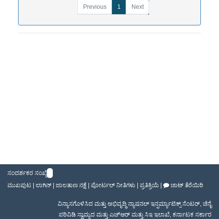
Previous
1
Next
ಸಂದರ್ಶಕರ ಸಂಖ್ಯೆ
ಮುಖಪುಟ
|
ಲಾಗಿನ್
|
ಜಾಲತಾಣ ನಕ್ಷೆ
|
ಪೋರ್ಟಲ್ ನೀತಿಗಳು
|
ಪ್ರತಿಕ್ರಿಯೆ
|
ಚಾಟ್ ತೆರೆಯಿರಿ
ವಿನ್ಯಾಸಗೊಳಿಸಿದ ಮತ್ತು ಅಭಿವೃದ್ಧಿ
ನ್ಯಾಷನಲ್ ಇನ್ಫರ್ಮ್ಯಾಟಿಕ್ಸ್ ಸೆಂಟರ್
,
ಚೆನೈ
ಪರಿವಿಡಿ ಸ್ವಾಮ್ಯದ ಮತ್ತು ಎಚ್ಆರ್ ಮತ್ತು ಸಿಇ ಇಲಾಖೆ
,
ಕರ್ನಾಟಕ ಸರ್ಕಾರ