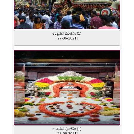
ಉತ್ಸವದ ಪೋಟೊ (1)
[27-06-2021]
ಉತ್ಸವದ ಪೋಟೊ (1)
[27-06-2021]