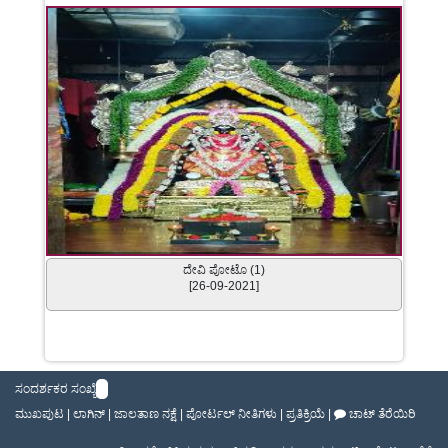
ದೇವಿ ಪೋಟೊ (1)
[26-09-2021]
ಸಂದರ್ಶಕರ ಸಂಖ್ಯೆ
ಮುಖಪುಟ
|
ಲಾಗಿನ್
|
ಜಾಲತಾಣ ನಕ್ಷೆ
|
ಪೋರ್ಟಲ್ ನೀತಿಗಳು
|
ಪ್ರತಿಕ್ರಿಯೆ
|
ಚಾಟ್ ತೆರೆಯಿರಿ