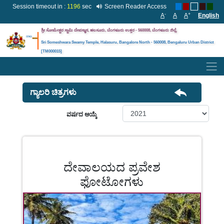
Session timeout in :
1195
sec
Screen Reader Access
-
+
A
A
A
English
ಶ್ರೀ ಸೋಮೇಶ್ವರ ಸ್ವಾಮಿ ದೇವಸ್ಥಾನ, ಹಲಸೂರು, ಬೆಂಗಳೂರು ಉತ್ತರ - 560008, ಬೆಂಗಳೂರು
ಜಿಲ್ಲೆ
.
Sri Someshwara Swamy Temple, Halasuru, Bangalore North - 560008, Bengaluru Urban District
[TM000015]
ಗ್ಯಾಲರಿ ಚಿತ್ರಗಳು
ವರ್ಷದ ಆಯ್ಕೆ
ದೇವಾಲಯದ ಪ್ರವೇಶ
ಫೋಟೋಗಳು