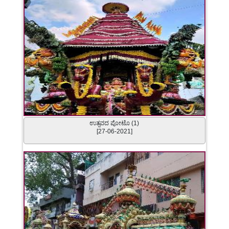
ಉತ್ಸವದ ಪೋಟೊ (1)
[27-06-2021]