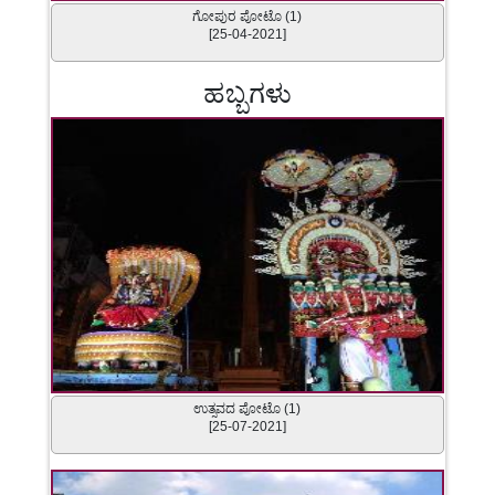
ಗೋಪುರ ಪೋಟೊ (1)
[25-04-2021]
ಹಬ್ಬಗಳು
ಉತ್ಸವದ ಪೋಟೊ (1)
[25-07-2021]