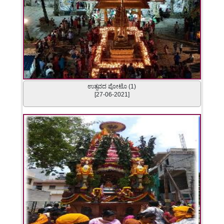
ಉತ್ಸವದ ಪೋಟೊ (1)
[27-06-2021]