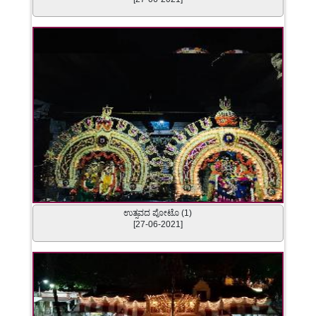
ಉತ್ಸವದ ಪೋಟೊ (1)
[27-06-2021]